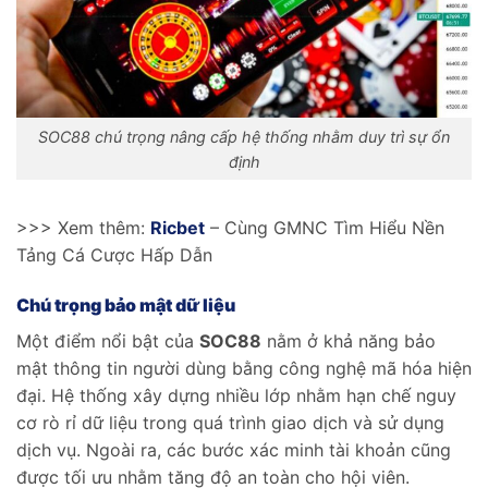
SOC88 chú trọng nâng cấp hệ thống nhằm duy trì sự ổn
định
>>> Xem thêm:
Ricbet
– Cùng GMNC Tìm Hiểu Nền
Tảng Cá Cược Hấp Dẫn
Chú trọng bảo mật dữ liệu
Một điểm nổi bật của
SOC88
nằm ở khả năng bảo
mật thông tin người dùng bằng công nghệ mã hóa hiện
đại. Hệ thống xây dựng nhiều lớp nhằm hạn chế nguy
cơ rò rỉ dữ liệu trong quá trình giao dịch và sử dụng
dịch vụ. Ngoài ra, các bước xác minh tài khoản cũng
được tối ưu nhằm tăng độ an toàn cho hội viên.