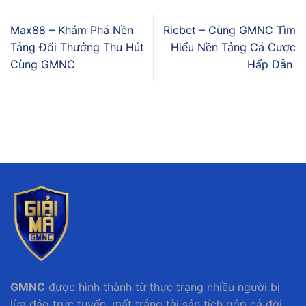
Max88 – Khám Phá Nền
Ricbet – Cùng GMNC Tìm
Tảng Đổi Thưởng Thu Hút
Hiểu Nền Tảng Cá Cược
Cùng GMNC
Hấp Dẫn
GMNC
được hình thành từ thực trạng nhiều người bị
lừa đảo trực tuyến, mất trắng tài sản tích góp cả đời.