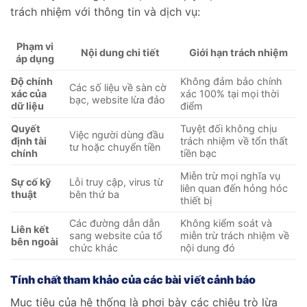
trách nhiệm với thông tin và dịch vụ:
Phạm vi
Nội dung chi tiết
Giới hạn trách nhiệm
áp dụng
Độ chính
Không đảm bảo chính
Các số liệu về sàn cờ
xác của
xác 100% tại mọi thời
bạc, website lừa đảo
dữ liệu
điểm
Quyết
Tuyệt đối không chịu
Việc người dùng đầu
định tài
trách nhiệm về tổn thất
tư hoặc chuyển tiền
chính
tiền bạc
Miễn trừ mọi nghĩa vụ
Sự cố kỹ
Lỗi truy cập, virus từ
liên quan đến hỏng hóc
thuật
bên thứ ba
thiết bị
Các đường dẫn dẫn
Không kiểm soát và
Liên kết
sang website của tổ
miễn trừ trách nhiệm về
bên ngoài
chức khác
nội dung đó
Tính chất tham khảo của các bài viết cảnh báo
Mục tiêu của hệ thống là phơi bày các chiêu trò lừa